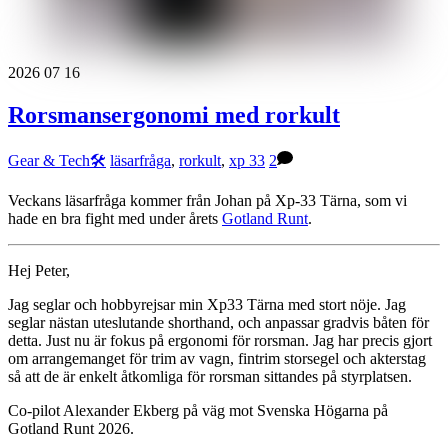
2026
07
16
Rorsmansergonomi med rorkult
Gear & Tech🛠
läsarfråga
,
rorkult
,
xp 33
2
Veckans läsarfråga kommer från Johan på Xp-33 Tärna, som vi
hade en bra fight med under årets
Gotland Runt
.
Hej Peter,
Jag seglar och hobbyrejsar min Xp33 Tärna med stort nöje. Jag
seglar nästan uteslutande shorthand, och anpassar gradvis båten för
detta. Just nu är fokus på ergonomi för rorsman. Jag har precis gjort
om arrangemanget för trim av vagn, fintrim storsegel och akterstag
så att de är enkelt åtkomliga för rorsman sittandes på styrplatsen.
Co-pilot Alexander Ekberg på väg mot Svenska Högarna på
Gotland Runt 2026.