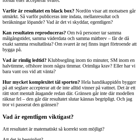
förstår eller accepterar svaret.
Varför är resultatet en black box?
Nordön visar att motsatsen går
utmärkt. Så varför publiceras inte indata, mellanresultat och
beräkningar löpande? Vad är det vi skyddar, egentligen?
Kan resultaten reproduceras?
Om två personer tar samma
målgångstider, samma väderdata och samma mätbrev – får de då
exakt samma resultatlista? Om svaret är nej finns inget förtroende att
bygga på.
Vad är rimlig ledtid?
Klubbsegling inom tio minuter, SM inom en
halvtimme, offshore inom några timmar. Orimliga krav? Eller har vi
bara vant oss vid att vänta?
Hur mycket komplexitet tål sporten?
Hela handikappidén bygger
på att seglare accepterar att de inte alltid vinner på vattnet. Det är ett
rätt stort mentalt åtagande redan där. Gränsen går inte där modellen
räknar fel – den går där resultatet slutar kännas begripligt. Och jag
tror vi passerat den gränsen?
Vad är egentligen viktigast?
Att resultatet är matematiskt så korrekt som möjligt?
Att det är begripligt?