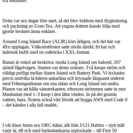
två sekunder.
Detta var sex dagar före start, så det blev bråttom med flygbokning
och packning av Gore-Tex. Att yngsta dottern kunde följa med
gjorde beslutet ännu enklare.
Around Long Island Race (ALIR) körs årligen, och det här var
49:e upplagan. Välkomstfesten satte nivån direkt: fri bar och
italiensk buffé med en ostbricka i XXL-format.
Banan är enkel att beskriva: runda Long Island om babord, 207
sjömil fågelvägen. Starten var desto svårare. Två knops ström och
väldigt puffigt mellan Staten Island och Battery Park. Vi lyckades
precis undvika lä-båtens ankarlina och kryssade långsamt söderut
med Frihetsgudinnan om ena sidan och Long Island om andra.
Planen var att hålla vänsterkanten, eftersom strömmen satte in mot
Manhattan med 1–3 knop i den lätta vinden. In på det grunda
vattnet, bara. Notera också vårt försök att bygga AWS med Code 0
– det kändes i alla fall snabbt.
I vår klass fanns sex ORC-båtar, allt från J/121 Habiru – nytt ställ
varje år, till och med barlasttankarna urplockade – till First 50