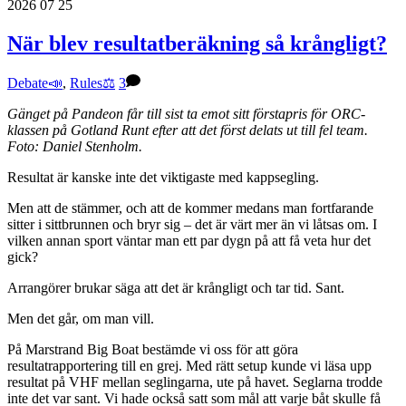
2026
07
25
När blev resultatberäkning så krångligt?
Debate📣
,
Rules⚖️
3
Gänget på Pandeon får till sist ta emot sitt förstapris för ORC-
klassen på Gotland Runt efter att det först delats ut till fel team.
Foto: Daniel Stenholm.
Resultat är kanske inte det viktigaste med kappsegling.
Men att de stämmer, och att de kommer medans man fortfarande
sitter i sittbrunnen och bryr sig – det är värt mer än vi låtsas om. I
vilken annan sport väntar man ett par dygn på att få veta hur det
gick?
Arrangörer brukar säga att det är krångligt och tar tid. Sant.
Men det går, om man vill.
På Marstrand Big Boat bestämde vi oss för att göra
resultatrapportering till en grej. Med rätt setup kunde vi läsa upp
resultat på VHF mellan seglingarna, ute på havet. Seglarna trodde
inte det var sant. Vi hade också satt som mål att varje båt skulle få