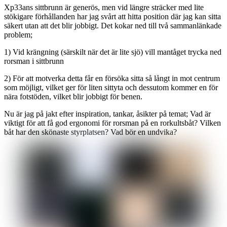
Xp33ans sittbrunn är generös, men vid längre sträcker med lite
stökigare förhållanden har jag svårt att hitta position där jag kan sitta
säkert utan att det blir jobbigt. Det kokar ned till två sammanlänkade
problem;
1) Vid krängning (särskilt när det är lite sjö) vill mantåget trycka ned
rorsman i sittbrunn
2) För att motverka detta får en försöka sitta så långt in mot centrum
som möjligt, vilket ger för liten sittyta och dessutom kommer en för
nära fotstöden, vilket blir jobbigt för benen.
Nu är jag på jakt efter inspiration, tankar, åsikter på temat; Vad är
viktigt för att få god ergonomi för rorsman på en rorkultsbåt? Vilken
båt har den skönaste styrplatsen? Vad bör en undvika?