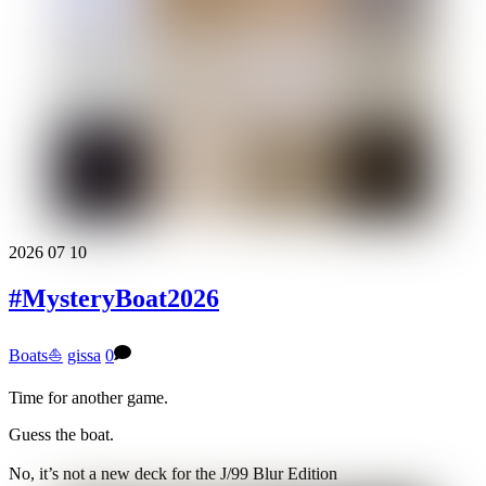
2026
07
10
#MysteryBoat2026
Boats⛵️
gissa
0
Time for another game.
Guess the boat.
No, it’s not a new deck for the J/99 Blur Edition