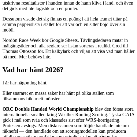
utskrivna resultatlistor i handen innan de hann kliva i land, och även
det gick med lite logistik och en printer.
Dessutom visade det sig finnas en poäng i att hela teamet tittar på
samma papperslista i stället för att var och en sitter böjd över sin
mobil.
Nordön Race Week kör Google Sheets. Tävlingsledaren matar in
målgångstider och alla seglare ser listan sorteras i realtid. Cred till
Thomas Ottosson för. Ett kalkylark och viljan att visa vad man håller
på med. Mer behövs inte.
Vad har hänt 2026?
I år har någonting hänt.
Eller snarare: en massa saker har hänt på olika ställen som
tillsammans bildar ett mönster.
ORC Double Handed World Championship
blev den första stora
internationella smällen kring Weather Routing Scoring. Tyska GAIA
gick i mål som tvåa och klassades sist efter WRS-korrigering.
Protesten avslogs. Men diskussionen som följde handlade inte om
räknefel — den handlade om att scoringmodellen kan producera
utfall som seglare uppfattar som orimliga, utan att någon kan