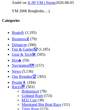
André
on
X-99 VM i Norge
2026-08-05
VM 2006 Borgholm... ;)
Categories
Boats⛵️
(1,195)
Business💰
(79)
Debate📣
(390)
Fun & Games🤡
(1,185)
Gear & Tech🛠
(505)
Hot🔥
(59)
Navigation🗺
(157)
News
(5,136)
Our Regattas🏆
(302)
People👩
(184)
Races🏁
(503)
Bohusracet
(78)
Gotland Runt
(153)
M32 Cup
(38)
Marstrand Big Boat Race
(111)
Tjörn Runt
(123)