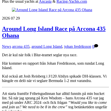
Plus the usual yachts at
Ancasta
&
Racing-Yachts.com
2026
07
29
Around Long Island Race på Arcona 435
Ohana
News
arcona 435
,
around Long Island
,
johan fredriksson
0
Det är kul när folk i Blur-teamet seglar nya race.
Här kommer en rapport från Johan Fredriksson, som rundat Long
Island.
Kul också att Josh Reisberg i J/120 Abilyn spikade DH-klassen. Vi
hängde en delö när vi seglare Bermuda 1-2 mot varandra.
Att starta framför Frihetsgudinnan har alltid funnits på min bucket
list. Så när jag sprang på Ken Wisdom – hans Arcona 435 var jag
med på under ARC 2024 -och fick frågan
“Would you like to come
and join us? We need to be 8 in the crew”
tog betänketiden ungefär