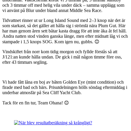
och 3 timmar off med helig vila under däck – samma upplägg som
vi använt på Blur under bland annat Middle Sea Race.
Tidvattnet rinner ut ur Long Island Sound med 2–3 knop när det är
som starkast, så det gäller att hålla sig i strömlä nära Plum Gut. Här
har man genom åren sett båtar kasta dragg för att inte åka åt fel håll.
Andra natten stod vinden ganska länge, men efter midnatt låg vi och
stampade i 1,5 knops SOG. Kom igen nu, gubbs. 😊
Vindskiftet från norr kom tidig morgon och fyllde förstås så att
J/121:an kunde hålla undan. De gick i mål någon timme före oss,
efter 43 timmars segling.
Vi hade fått låna en boj av båten Golden Eye (mint condition) och
firade med bad och bärs. Prisutdelningen hölls söndag eftermiddag i
underbar atmosfär på Sea Cliff Yacht Club.
Tack för en fin tur, Team Ohana! 😊