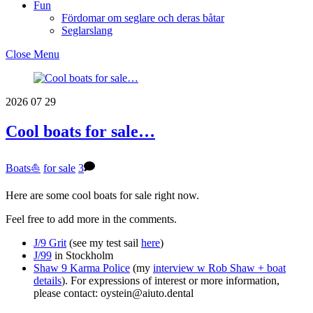
Fun
Fördomar om seglare och deras båtar
Seglarslang
Close Menu
2026
07
29
Cool boats for sale…
Boats⛵️
for sale
3
Here are some cool boats for sale right now.
Feel free to add more in the comments.
J/9 Grit
(see my test sail
here
)
J/99
in Stockholm
Shaw 9 Karma Police
(my
interview w Rob Shaw + boat
details
). For expressions of interest or more information,
please contact: oystein@aiuto.dental