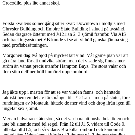
Crocodile, plus lite annat skoj.
Första kvällens solnedgång sitter kvar: Downtown i motljus med
Chrysler Building och Empire State Building i siluett på avstånd.
Sedan dragrace österut med J/121:an 2–3 sjömil framför. Via AIS
och trackingsystemet YB kunde vi se att vi höll ganska jämna steg
med proffsbesättningen.
Morgonen dag två bjöd på mycket lätt vind. Vår game plan var att
gå nära land för att undvika ström, men det visade sig finnas mer
ström än väntat precis utanför Hampton Bays. Tre stora valar och
flera stim delfiner höll humöret uppe ombord.
Jag åkte upp i masten för att se var vinden fanns, och hämtade
faktiskt hem en del av försprånget till J/121:an – men på slutet, före
rundningen av Montauk, hittade de mer vind och drog ifrån igen till
ungefär sex sjömil.
Mer än halva racet återstod, så det var bara att pusha hela tiden och
inte bli sittande med fel segel. Från J2 till J1.5, vidare till Code 0,
tillbaka till J1.5, och så vidare. Bra killar ombord och kanonmat
underlättar. Vaktschemat körde vi 3 timmar på, 3 timmar standby