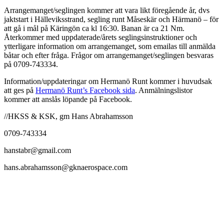
Arrangemanget/seglingen kommer att vara likt föregående år, dvs
jaktstart i Hälleviksstrand, segling runt Måseskär och Härmanö – för
att gå i mål på Käringön ca kl 16:30. Banan är ca 21 Nm.
Återkommer med uppdaterade/årets seglingsinstruktioner och
ytterligare information om arrangemanget, som emailas till anmälda
båtar och efter fråga. Frågor om arrangemanget/seglingen besvaras
på 0709-743334.
Information/uppdateringar om Hermanö Runt kommer i huvudsak
att ges på
Hermanö Runt’s Facebook sida
. Anmälningslistor
kommer att anslås löpande på Facebook.
//HKSS & KSK, gm Hans Abrahamsson
0709-743334
hanstabr@gmail.com
hans.abrahamsson@gknaerospace.com