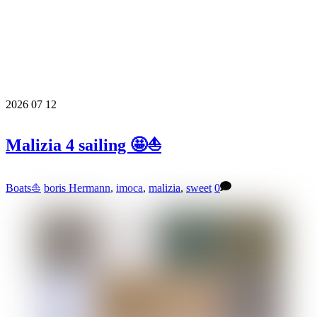
2026
07
12
Malizia 4 sailing 🤩⛵️
Boats⛵️
boris Hermann
,
imoca
,
malizia
,
sweet
0