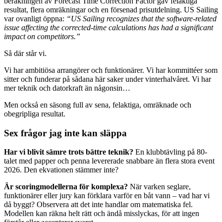
beräkningen av Forecast Time Correction Factor gav felaktiga
resultat, flera omräkningar och en försenad prisutdelning. US Sailing
var ovanligt öppna:
“US Sailing recognizes that the software-related
issue affecting the corrected-time calculations has had a significant
impact on competitors.”
Så där står vi.
Vi har ambitiösa arrangörer och funktionärer. Vi har kommittéer som
sitter och funderar på sådana här saker under vinterhalvåret. Vi har
mer teknik och datorkraft än någonsin…
Men också en säsong full av sena, felaktiga, omräknade och
obegripliga resultat.
Sex frågor jag inte kan släppa
Har vi blivit sämre trots bättre teknik?
En klubbtävling på 80-
talet med papper och penna levererade snabbare än flera stora event
2026. Den ekvationen stämmer inte?
Är scoringmodellerna för komplexa?
När varken seglare,
funktionärer eller jury kan förklara varför en båt vann – vad har vi
då byggt? Observera att det inte handlar om matematiska fel.
Modellen kan räkna helt rätt och ändå misslyckas, för att ingen