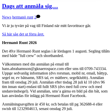
Dags att anmäla sig…
News
hermanö runt
2
Vi är ju tyvärr på vag till Finland när mitt favoritrace går.
Så här såg det ut förra året.
Hermanö Runt 2026
Det 49:e Hermanö Runt seglas i år lördagen 1 augusti. Segling tillåts
med både ”full crew” och shorthanded.
Välkommen med din anmälan på email till
hans.abrahamsson@gknaerospace.com eller sms till 0709-743334.
Uppge sedvanlig information (dvs rorsman, mobil nr, email, båttyp,
segel nr, ev båtnamn, SRS tal, ev mätbrev, segelklubb). Anmälan
fram till onsdag 29 juli. Anmälan efter tisdag 28 juli kl 10 (dvs 96
tim innan start) endast till fullt SRS (dvs med full crew och med
undanvindsegel). Vid anmälan, sms’a gärna en bild på din båt, som
kan användas för inlägg på Hermanö Runt Facebook.
Anmälningsavgiften är 450 kr, och betalas till pg 362688-4 eller
swish till 1232904613, senast onsdag 29 juli.